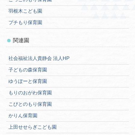
リンク
羽根木こども園
お問い合わせ
プチもり保育園
関連園
社会福祉法人貴静会 法人HP
子どもの森保育園
ゆうぽーと保育園
もりのおがわ保育園
こびとのもり保育園
かりん保育園
上田せせらぎこども園