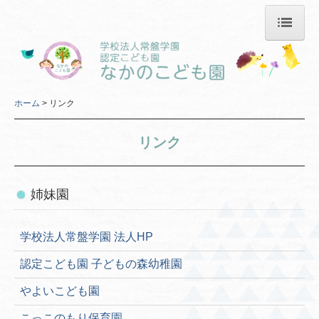
ホーム
園について
ホーム
リンク
個人情報保護方針
リンク
園の1日
年間行事
姉妹園
入園案内
学校法人常盤学園 法人HP
保護者専用
認定こども園 子どもの森幼稚園
採用情報
やよいこども園
募集要項【保育教諭】
こっこのもり保育園